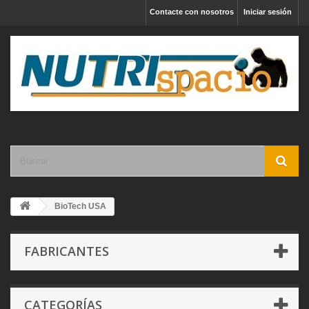
Contacte con nosotros
Iniciar sesión
BioTech USA
FABRICANTES
CATEGORÍAS