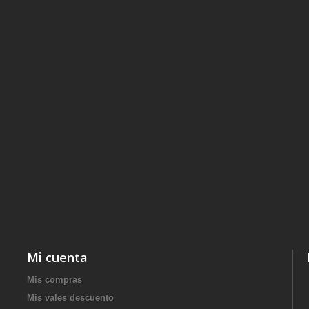
Mi cuenta
Mis compras
Mis vales descuento