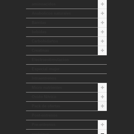
aminoacidos
Anabolicos naturales
Barritas
bebidas
Carbohidartos
Creatinas
Electroestimulacion
Especial mujer
Intraentrenos
Micro nutrientes
Oxido Nitrico
Pack de ofertas
Post-entrenos
Pre-entrenos
proteinas