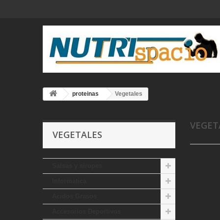
proteinas
Vegetales
VEGET
VEGETALES
Salsas y siropes
Informatica
Acidos Grasos
Accesorios Deportivos