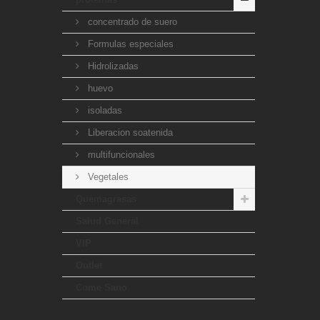
concentrado de suero
Formulas especiales
Hidrolizadas
huevo
isoladas
Liberacion soatenida
multifuncionales
Vegetales
Quemagrasas
Salud General
VIP
Outlet
Come Sano